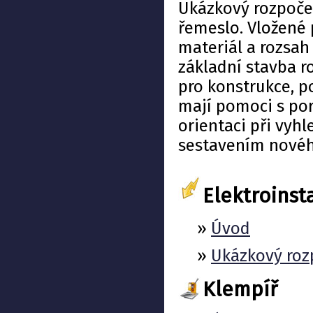
Ukázkový rozpoče
řemeslo. Vložené 
materiál a rozsah
základní stavba r
pro konstrukce, p
mají pomoci s po
orientaci při vyh
sestavením novéh
Elektroinst
»
Úvod
»
Ukázkový roz
Klempíř