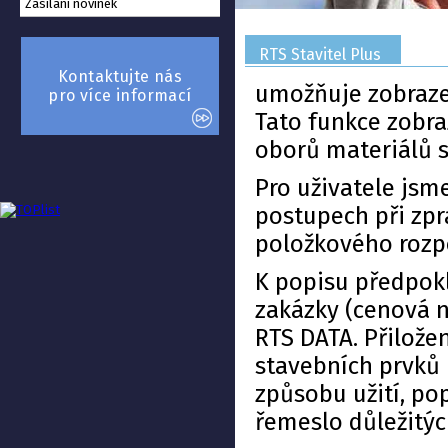
Zasílání novinek
RTS Stavitel Plus
Kontaktujte nás
umožňuje zobraze
pro více informací
Tato funkce zobra
oborů materiálů s
Pro uživatele jsm
postupech při zp
položkového rozp
K popisu předpokl
zakázky (cenová n
RTS DATA. Přilože
stavebních prvků 
způsobu užití, po
řemeslo důležitýc