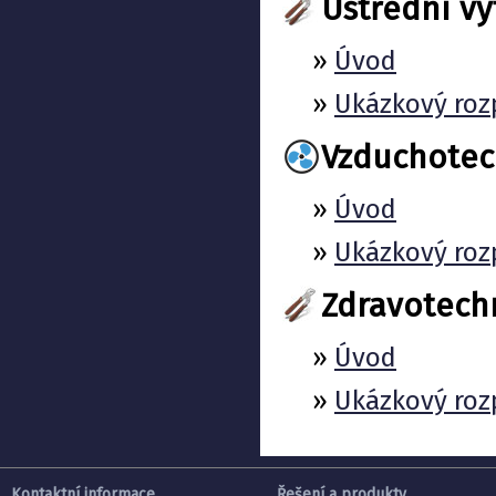
Ústřední vy
»
Úvod
»
Ukázkový roz
Vzduchotec
»
Úvod
»
Ukázkový roz
Zdravotech
»
Úvod
»
Ukázkový roz
Kontaktní informace
Řešení a produkty