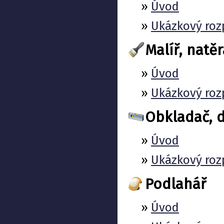
»
Úvod
»
Ukázkový roz
Malíř, natě
»
Úvod
»
Ukázkový roz
Obkladač, d
»
Úvod
»
Ukázkový roz
Podlahář
»
Úvod