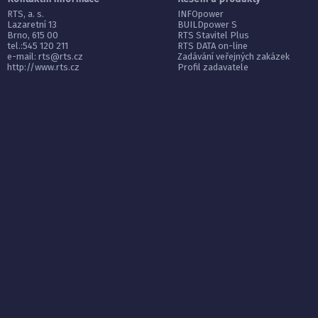
RTS, a. s.
INFOpower
Lazaretní 13
BUILDpower S
Brno, 615 00
RTS Stavitel Plus
tel.:545 120 211
RTS DATA on-line
e-mail:
rts@rts.cz
Zadávání veřejných zakázek
http://www.rts.cz
Profil zadavatele