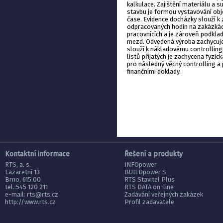
kalkulace. Zajištění materiálu a 
stavbu je formou vystavování obj
čase. Evidence docházky slouží k
odpracovaných hodin na zakázkác
pracovnících a je zároveň podkla
mezd. Odvedená výroba zachycuje
slouží k nákladovému controlling
listů přijatých je zachycena fyzi
pro následný věcný controlling a
finančními doklady.
Kontaktní informace
Řešení a produkty
RTS, a. s.
INFOpower
Lazaretní 13
BUILDpower S
Brno, 615 00
RTS Stavitel Plus
tel.:545 120 211
RTS DATA on-line
e-mail:
rts@rts.cz
Zadávání veřejných zakázek
http://www.rts.cz
Profil zadavatele