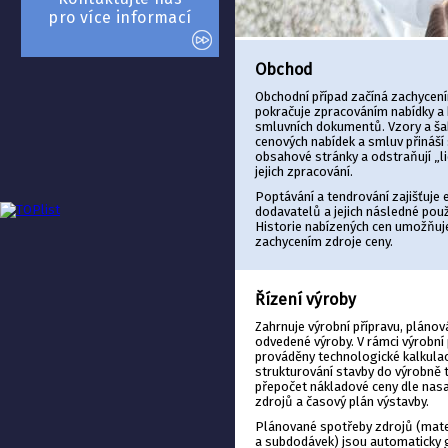
pro více informací
Obchod
Obchodní případ začíná zachycením
pokračuje zpracováním nabídky a 
smluvních dokumentů. Vzory a ša
cenových nabídek a smluv přináší 
obsahové stránky a odstraňují „li
jejich zpracování.
Poptávání a tendrování zajišťuje 
dodavatelů a jejich následné použ
Historie nabízených cen umožňuje
zachycením zdroje ceny.
Řízení výroby
Zahrnuje výrobní přípravu, plánov
odvedené výroby. V rámci výrobní 
prováděny technologické kalkula
strukturování stavby do výrobně 
přepočet nákladové ceny dle nas
zdrojů a časový plán výstavby.
Plánované spotřeby zdrojů (mater
a subdodávek) jsou automaticky 