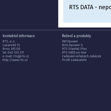
RTS DATA - nepo
Kontaktní informace
Řešení a produkty
RTS, a. s.
INFOpower
Lazaretní 13
BUILDpower S
Brno, 615 00
RTS Stavitel Plus
tel.:545 120 211
RTS DATA on-line
e-mail:
rts@rts.cz
Zadávání veřejných zakázek
http://www.rts.cz
Profil zadavatele