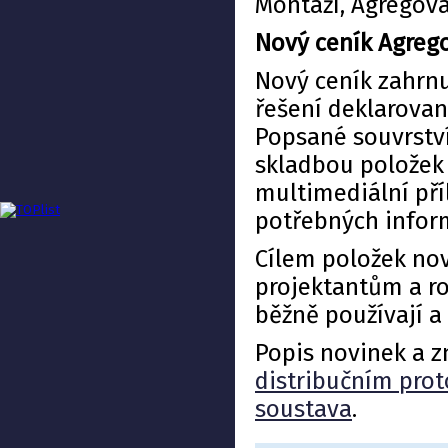
Montáží, Agregova
Nový ceník Agreg
Nový ceník zahrnu
řešení deklarovan
Popsané souvrství
skladbou položek 
multimediální př
potřebných infor
Cílem položek nov
projektantům a ro
běžně používají a
Popis novinek a z
distribučním pro
soustava
.